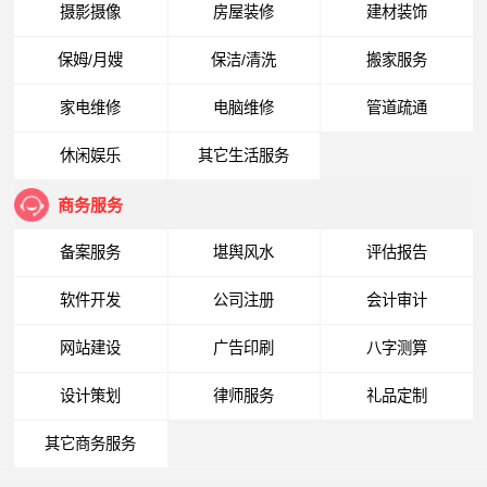
摄影摄像
房屋装修
建材装饰
保姆/月嫂
保洁/清洗
搬家服务
家电维修
电脑维修
管道疏通
休闲娱乐
其它生活服务
商务服务
备案服务
堪舆风水
评估报告
软件开发
公司注册
会计审计
网站建设
广告印刷
八字测算
设计策划
律师服务
礼品定制
其它商务服务