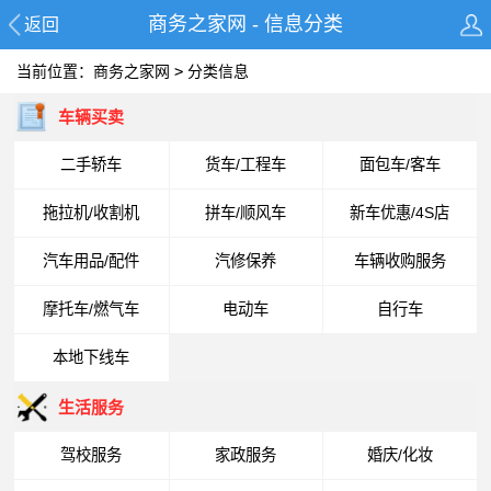
商务之家网 - 信息分类
返回
当前位置：
商务之家网
>
分类信息
车辆买卖
二手轿车
货车/工程车
面包车/客车
拖拉机/收割机
拼车/顺风车
新车优惠/4S店
汽车用品/配件
汽修保养
车辆收购服务
摩托车/燃气车
电动车
自行车
本地下线车
生活服务
驾校服务
家政服务
婚庆/化妆