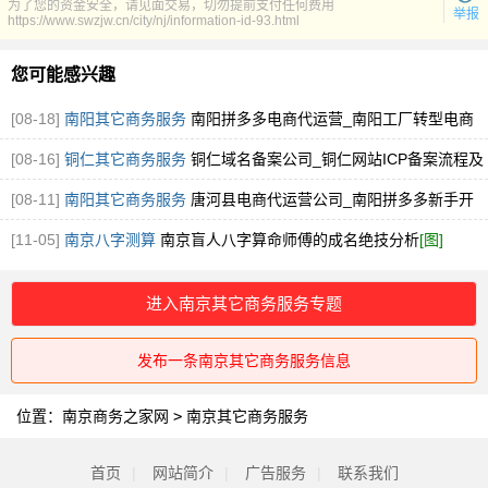
为了您的资金安全，请见面交易，切勿提前支付任何费用
举报
https://www.swzjw.cn/city/nj/information-id-93.html
您可能感兴趣
[08-18]
南阳其它商务服务
南阳拼多多电商代运营_南阳工厂转型电商
指导
[图]
[08-16]
铜仁其它商务服务
铜仁域名备案公司_铜仁网站ICP备案流程及
操作说明
[图]
[08-11]
南阳其它商务服务
唐河县电商代运营公司_南阳拼多多新手开
店运营
[图]
[11-05]
南京八字测算
南京盲人八字算命师傅的成名绝技分析
[图]
进入南京其它商务服务专题
发布一条南京其它商务服务信息
位置：
南京商务之家网
>
南京其它商务服务
首页
|
网站简介
|
广告服务
|
联系我们