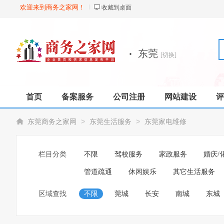
欢迎来到商务之家网！
收藏到桌面
·
东莞
[切换]
首页
备案服务
公司注册
网站建设
评
>
>
东莞商务之家网
东莞生活服务
东莞家电维修
栏目分类
不限
驾校服务
家政服务
婚庆/
管道疏通
休闲娱乐
其它生活服务
区域查找
不限
莞城
长安
南城
东城