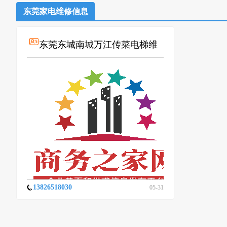
东莞家电维修信息
东莞东城南城万江传菜电梯维
修
13826518030
05-31