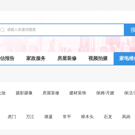
估报告
家政服务
房屋装修
视频拍摄
家电维
化妆
摄影摄像
房屋装修
建材装饰
保姆/月嫂
保洁/
虎门
万江
塘厦
常平
樟木头
石龙
凤岗