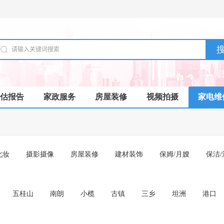
估报告
家政服务
房屋装修
视频拍摄
家电维
化妆
摄影摄像
房屋装修
建材装饰
保姆/月嫂
保洁/
五桂山
南朗
小榄
古镇
三乡
坦洲
港口