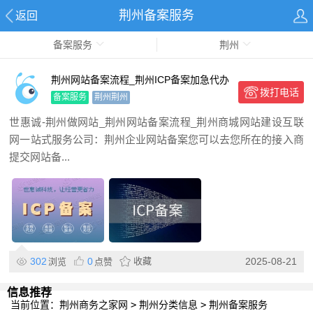
荆州备案服务
返回
备案服务
荆州
荆州网站备案流程_荆州ICP备案加急代办
拨打电话
公司
备案服务
荆州荆州
世惠诚-荆州做网站_荆州网站备案流程_荆州商城网站建设互联
网一站式服务公司：荆州企业网站备案您可以去您所在的接入商
提交网站备...
302
0
收藏
2025-08-21
浏览
点赞
信息推荐
当前位置：
荆州商务之家网
>
荆州分类信息
>
荆州备案服务