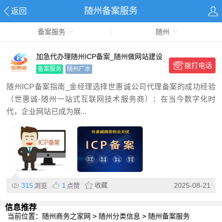
随州备案服务
返回
备案服务
随州
加急代办理随州ICP备案_随州做网站建设
拨打电话
备案的公司
备案服务
随州广水
随州ICP备案指南_金经理选择世惠诚公司代理备案的成功经验
（世惠诚-随州一站式互联网技术服务商）：在当今数字化时
代，企业网站已成为展...
315
1
收藏
2025-08-21
浏览
点赞
信息推荐
当前位置：
随州商务之家网
>
随州分类信息
>
随州备案服务