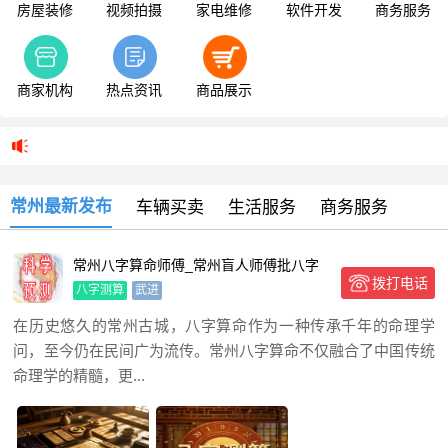
房屋装修
视频拍摄
家电维修
软件开发
商务服务
商家机构
热点资讯
商品展示
常州最新发布
车辆买卖
生活服务
商务服务
常州八字算命师傅_常州盲人师傅批八字
拨打电话
算命
八字测算
武进
在历史悠久的常州古城，八字算命作为一种传承千年的命理学
问，至今仍在民间广为流传。常州八字算命不仅融合了中国传统
命理学的精髓，更...